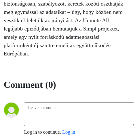
az
biztonságosan, szabályozott keretek között oszthatják
meg egymással az adataikat – úgy, hogy közben nem
adatod,
vesztik el felettük az irányítást. Az Unmute All
legújabb epizódjában bemutatjuk a Simpl projektet,
de ne
amely egy nyílt forráskódú adatmegosztási
platformként új szintre emeli az együttműködést
veszítsd
Európában.
el felette
a
Comment (0)
kontrollt.
Log in to continue.
Log in