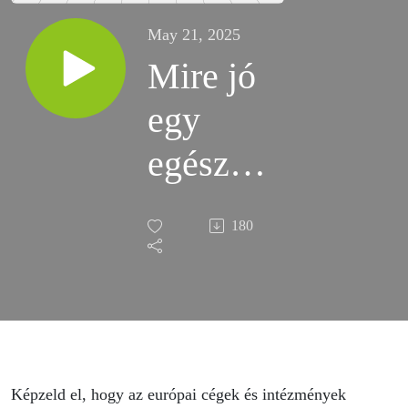
May 21, 2025
Mire jó
egy
egész
EU-t
180
átérő
adattér?
- Hogy
megoszd
Képzeld el, hogy az európai cégek és intézmények