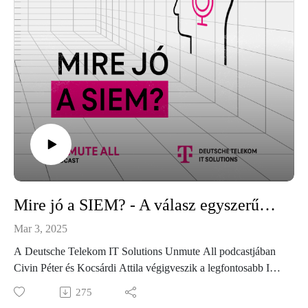
Mire jó a SIEM? - A válasz egyszerűbb mint ennek a szónak a kiejtése.
Mar 3, 2025
A Deutsche Telekom IT Solutions Unmute All podcastjában
Civin Péter és Kocsárdi Attila végigveszik a legfontosabb IT
biztonsági rövidítéseket, a SOC-tól kezdve az EDR-en és
275
XDR-en át egészen az XSIAM-ig. Ha szeretnéd jobban