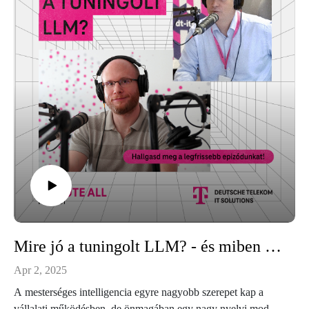
Mire jó a tuningolt LLM? - és miben különbözik a "sima" ChatGPT -től?
Apr 2, 2025
A mesterséges intelligencia egyre nagyobb szerepet kap a
vállalati működésben, de önmagában egy nagy nyelvi modell