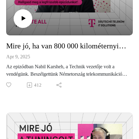
Mire jó, ha van 800 000 kilométernyi optikai kábeled? – Egy ilyen rendszernél kétszer is meggondolja az ember, hogy mi az, amire rászabadítja az AI-t.
Apr 9, 2025
Az epizódban Nabil Karsheh, a Technik vezetője volt a
vendégünk. Beszélgettünk Németország telekommunikációs
infrastruktúrájának monumentalitásáról, és arról, hogy
412
miképpen játszik kritikus szerepet fenntartásában és
fejlesztésében csapata innen, Magyarországról. Emellett szó
esett az AI integrációjáról, de az agilis működés fontosságára,
és a váratlan helyzetekre való felkészülésre is kitértünk.