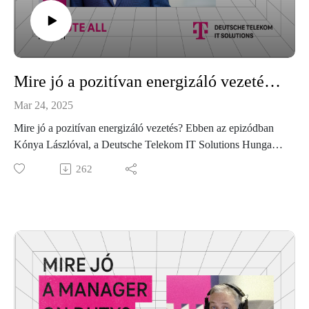
Mire jó a pozitívan energizáló vezetés? – Beszélgetés Kónya Lászlóval
Mar 24, 2025
Mire jó a pozitívan energizáló vezetés? Ebben az epizódban
Kónya Lászlóval, a Deutsche Telekom IT Solutions Hungary
ügyvezető igazgatójával jártuk körül a fogalmat és
262
megvizsgáltuk, milyen hatással lehet a működésre. Hallgasd
meg a Deutsche Telekom IT Solutions Unmute All
podcastjának legújabb adását!