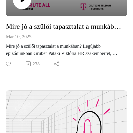
Mire jó a szülői tapasztalat a munkában? – Ezért is fontos a támogató vállalati környezet
Mar 10, 2025
Mire jó a szülői tapasztalat a munkában? Legújabb
epizódunkban Gruber-Pataki Viktória HR szakemberrel,
kollégánkkal beszélgettünk. Többek között arról, hogyan
238
hatott szakmai pályafutására a gyermekvállalás, milyen
személyes kihívásokkal és fejlődési lehetőségekkel jár a
munkahelyre való visszatérés, és hogyan profitálhat egy
vállalat a szülői szemléletből. Hallgasd meg az Unmute All
podcast teljes epizódját!