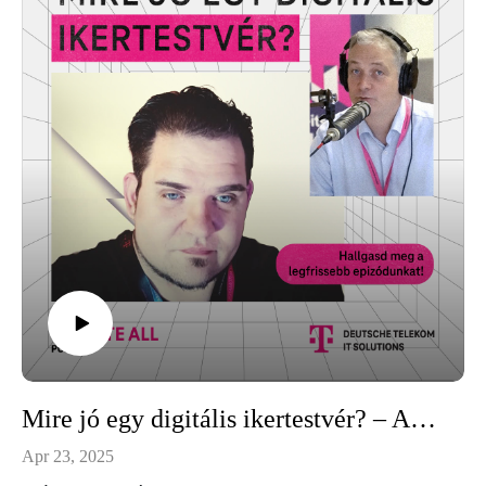
Mire jó egy digitális ikertestvér? – Az Omniverse-ben nem avatarok vannak, hanem egész gyárak.
Apr 23, 2025