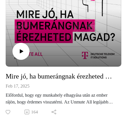
Mire jó, ha bumerángnak érezheted magad? - Örömmel térsz vissza oda, ahonnan elmentél.
Feb 17, 2025
Előfordul, hogy egy munkahely elhagyása után az ember
rájön, hogy érdemes visszatérni. Az Unmute All legújabb
epizódjában Fenyvesi Ferenc és Fábián Csaba mesélnek arról,
164
miért hagyták el a Deutsche Telekom IT Solutions-t, milyen
tapasztalatokat szereztek máshol, és miért döntöttek végül a