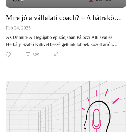
Mire jó a vállalati coach? – A hátrakötött kezű beszélgetőpartnerek szükségességéről
Feb 24, 2025
Az Unmute All legújabb epizódjában Pálóczi Attilával és
Herbály-Szabó Kittivel beszélgettünk többek között arról,
hogy a coaching miként segíthet megküzdeni a munkahelyi
329
kihívásokkal, lendítheti előre a személyes fejlődést, vagy
formálhatja a vezetői szemléletet.Ha szeretnél többet megtudni
arról, milyen szerepe lehet egy vállalati coachnak a csapat
dinamikájában vagy épp a hosszú távú munkavállalói
elégedettségben, hallgasd meg a teljes adást!