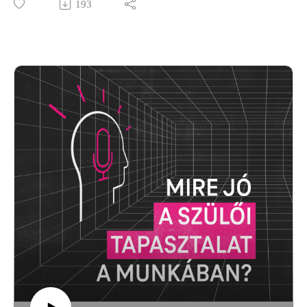
193
Szabó László, üzemeltetési vezető osztja meg tapasztalatait
egy kritikus rendszerhiba kezeléséről. Hogyan mentette meg a
helyzetet a jó döntés és az együttműködés? Hallgasd meg a
podcastot, és tudd meg, mi kell a digitális megbízhatóság
eléréséhez!