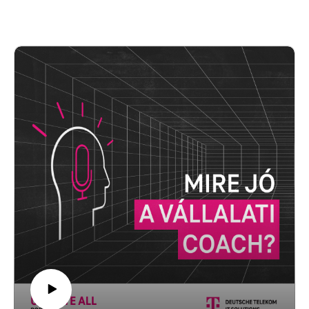
átlátni ezt az izgalmas és gyorsan fejlődő területet, hallgasd
meg az adást!