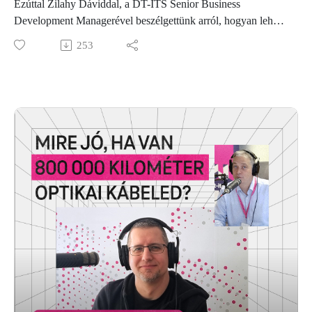
Ezúttal Zilahy Dáviddal, a DT-ITS Senior Business
Development Managerével beszélgettünk arról, hogyan lehet
egy egész gyártósort digitálisan lemodellezni, szimulálni és
253
optimalizálni az Omniverse segítségével. Szó esik
robotkarokról, taktidőről, digitális ikrekről, és arról, hogyan
segíthet egy virtuális tér a hatékonyabb ipari működésben már
azelőtt, hogy bármi történne a valóságban.