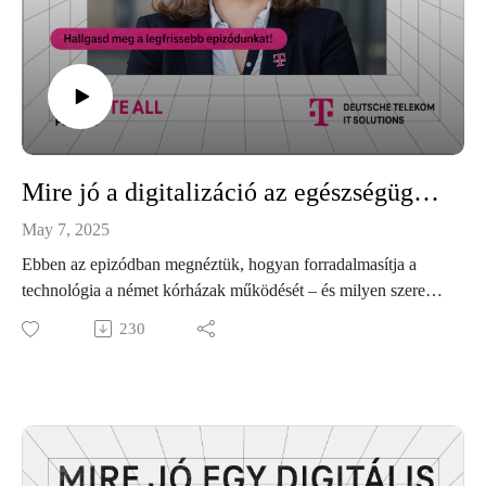
Mire jó a digitalizáció az egészségügyben? – Az AI mindig tanul és sosem fárad el, de az orvos dönt
May 7, 2025
Ebben az epizódban megnéztük, hogyan forradalmasítja a
technológia a német kórházak működését – és milyen szerepe
van ebben a DT-ITS magyar csapatának. Wippelhauser
230
Ildikóval beszélgettünk a mesterséges intelligenciáról, a
betegélmény javításáról, és arról is, hogyan segítenek
hatékonyabbá tenni az orvosok és ápolók mindennapjait a
digitális megoldások.Hallgasd meg az Unmute All új
epizódját – egészségügy másképp!