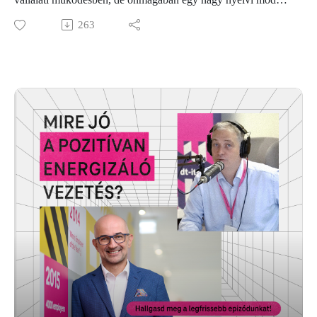
(LLM) még nem feltétlenül elég ahhoz, hogy pontos és
263
releváns válaszokat adjon a céges környezetben. A Deutsche
Telekom IT Solutions Unmute All podcast legújabb
epizódjában Gaál Máté, Digitalization and Automation
Manager mesél arról, hogyan lehet egy LLM-et belső céges
tudásra szabni, milyen előnyökkel jár egy AI-alapú belső
chatbot, és milyen kihívások merültek fel a bevezetés
során.Szó esik a dokumentumok optimalizálásáról, a tudásgráf
szerepéről, az adatbiztonsági szempontokról, és arról is,
milyen meglepő módon lehet az AI-t hatékonyabbá tenni egy
vállalaton belül. Kiderül, hogy egy jól beállított belső AI
nemcsak gyorsabb információkeresést biztosít, hanem a
vállalati tudásmegosztás egyik kulcsa is lehet.
Hallgasd meg a Deutsche Telekom IT Solutions Unmute All
podcast legújabb epizódját!