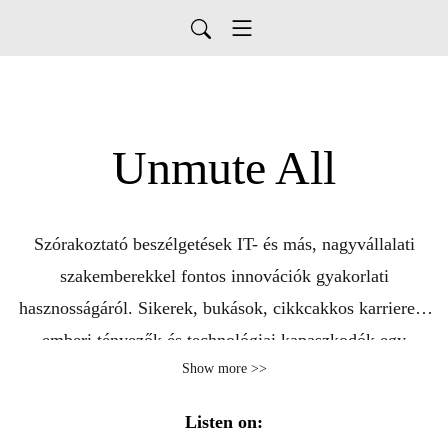
Unmute All
Szórakoztató beszélgetések IT- és más, nagyvállalati
szakemberekkel fontos innovációk gyakorlati
hasznosságáról. Sikerek, bukások, cikkcakkos karrierek,
emberi tényezők és technológiai kapaszkodók egy
Show more >>
állandóan változó világban. Ez a Deutsche Telekom IT
Solutions podcastja.
Listen on: